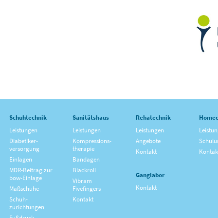
Schuhtechnik
Sanitätshaus
Rehatechnik
Homec
Leistungen
Leistungen
Leistungen
Leistu
Diabetiker­
Kompressions­
Angebote
Schulu
versorgung
therapie
Kontakt
Kontak
Einlagen
Bandagen
MDR-Beitrag zur
Blackroll
Ganglabor
bow-Einlage
Vibram
Kontakt
Maßschuhe
Fivefingers
Schuh­
Kontakt
zurichtungen
Fußdruck­