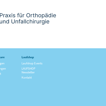
are
Laufshop
ngen
Laufshop Events
ngen
LAUFSHOP
Newsletter
t
Kontakt