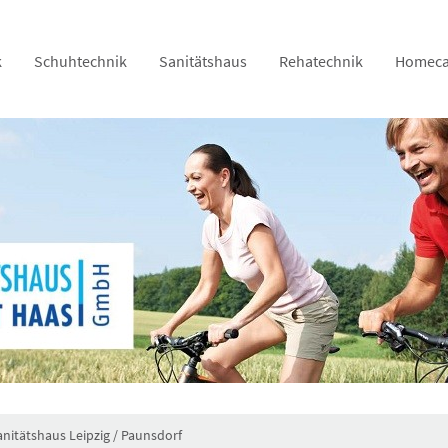
k
Schuhtechnik
Sanitätshaus
Rehatechnik
Homeca
anitätshaus Leipzig / Paunsdorf