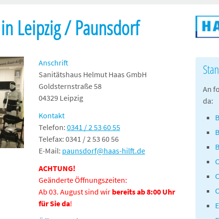
in Leipzig / Paunsdorf
Anschrift
Stan
Sanitätshaus Helmut Haas GmbH
Goldsternstraße 58
An f
04329 Leipzig
da:
Kontakt
Telefon:
0341 / 2 53 60 55
B
Telefax: 0341 / 2 53 60 56
E-Mail:
paunsdorf@haas-hilft.de
C
ACHTUNG!
C
Geänderte Öffnungszeiten:
C
Ab 03. August sind wir
bereits ab 8:00 Uhr
für Sie da
!
E