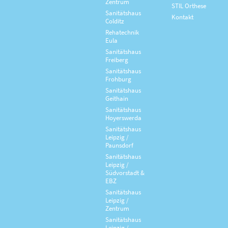
Zentrum
STIL Orthese
Sanitätshaus
Kontakt
Colditz
Rehatechnik
Eula
Sanitätshaus
Freiberg
Sanitätshaus
Frohburg
Sanitätshaus
Geithain
Sanitätshaus
Hoyerswerda
Sanitätshaus
Leipzig /
Paunsdorf
Sanitätshaus
Leipzig /
Südvorstadt &
EBZ
Sanitätshaus
Leipzig /
Zentrum
Sanitätshaus
Leipzig /