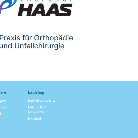
are
Laufshop
ngen
Laufshop Events
ngen
LAUFSHOP
Newsletter
t
Kontakt