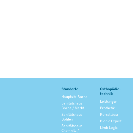
Standorte
Orthopädie­
technik
Hauptsitz Borna
Leistungen
Sanitätshaus
Borna / Markt
Prothetik
Sanitätshaus
Korsettbau
Böhlen
Bionic Expert
Sanitätshaus
Limb Logic
Chemnitz /