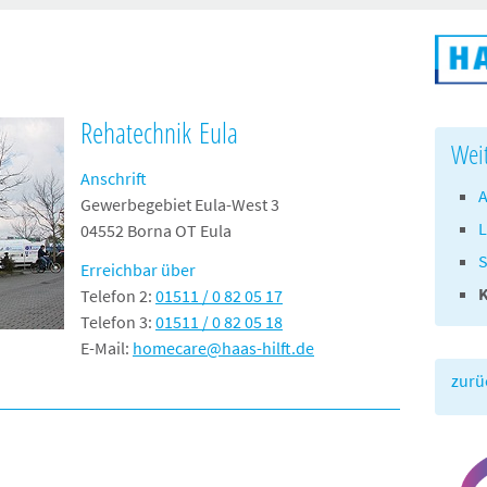
Rehatechnik Eula
Wei
Anschrift
A
Gewerbegebiet Eula-West 3
L
04552 Borna OT Eula
Erreichbar über
Telefon 2:
01511 / 0 82 05 17
Telefon 3:
01511 / 0 82 05 18
E-Mail:
homecare@haas-hilft.de
zurü