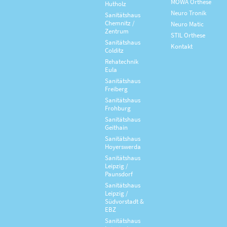
MOWA Orthese
Hutholz
Neuro Tronik
Sanitätshaus
Chemnitz /
Neuro Matic
Zentrum
STIL Orthese
Sanitätshaus
Kontakt
Colditz
Rehatechnik
Eula
Sanitätshaus
Freiberg
Sanitätshaus
Frohburg
Sanitätshaus
Geithain
Sanitätshaus
Hoyerswerda
Sanitätshaus
Leipzig /
Paunsdorf
Sanitätshaus
Leipzig /
Südvorstadt &
EBZ
Sanitätshaus