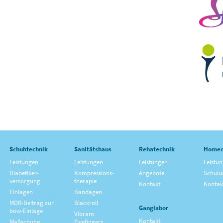
Schuhtechnik
Sanitätshaus
Rehatechnik
Homec
Leistungen
Leistungen
Leistungen
Leistu
Diabetiker­
Kompressions­
Angebote
Schulu
versorgung
therapie
Kontakt
Kontak
Einlagen
Bandagen
MDR-Beitrag zur
Blackroll
Ganglabor
bow-Einlage
Vibram
Kontakt
Maßschuhe
Fivefingers