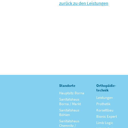
zurück zu den Leistungen
Standorte
Orthopädie­
technik
Hauptsitz Borna
Leistungen
Sanitätshaus
Borna / Markt
Prothetik
Sanitätshaus
Korsettbau
Böhlen
Bionic Expert
Sanitätshaus
Limb Logic
Chemnitz /