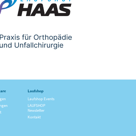
are
Laufshop
ngen
Laufshop Events
ngen
LAUFSHOP
Newsletter
t
Kontakt