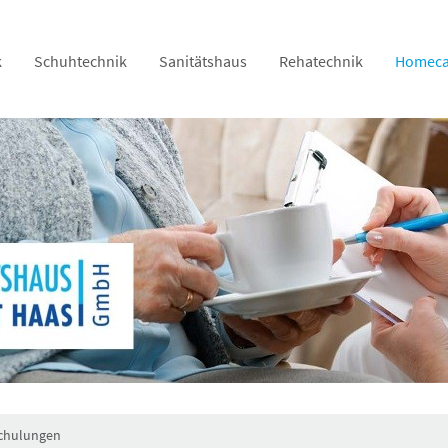
k
Schuhtechnik
Sanitätshaus
Rehatechnik
Homeca
chulungen