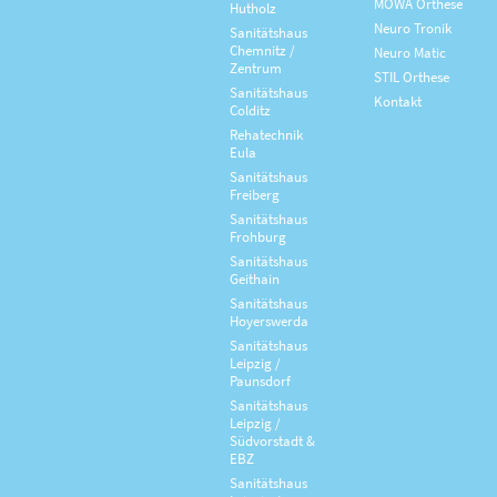
MOWA Orthese
Hutholz
Neuro Tronik
Sanitätshaus
Chemnitz /
Neuro Matic
Zentrum
STIL Orthese
Sanitätshaus
Kontakt
Colditz
Rehatechnik
Eula
Sanitätshaus
Freiberg
Sanitätshaus
Frohburg
Sanitätshaus
Geithain
Sanitätshaus
Hoyerswerda
Sanitätshaus
Leipzig /
Paunsdorf
Sanitätshaus
Leipzig /
Südvorstadt &
EBZ
Sanitätshaus