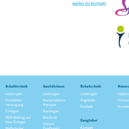
weiter zu Kontakt
Schuhtechnik
Sanitätshaus
Rehatechnik
Homec
Leistungen
Leistungen
Leistungen
Leistu
Diabetiker­
Kompressions­
Angebote
Schulu
versorgung
therapie
Kontakt
Kontak
Einlagen
Bandagen
MDR-Beitrag zur
Blackroll
Ganglabor
bow-Einlage
Vibram
Kontakt
Maßschuhe
Fivefingers