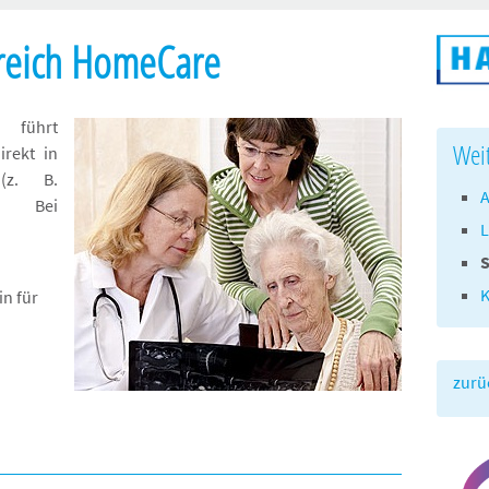
reich HomeCare
 führt
Wei
irekt in
(z. B.
A
). Bei
L
K
n für
zurü