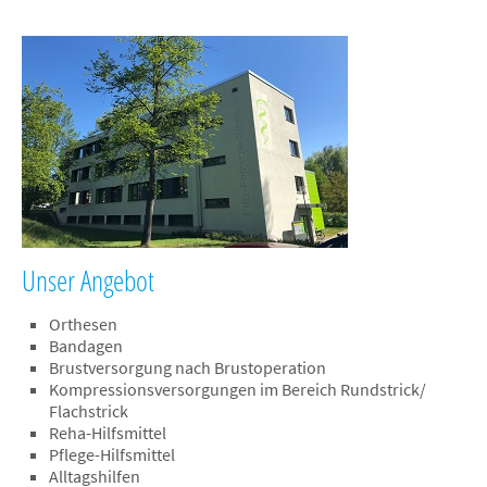
Sanitätshaus Freiberg
Sanitätshaus Frohburg
Sanitätshaus Geithain
Sanitätshaus Hoyerswerda
Sanitätshaus Leipzig / Paunsdorf
Sanitätshaus Leipzig / Südvorstadt & EBZ
Unser Angebot
Sanitätshaus Leipzig / Zentrum
Orthesen
Sanitätshaus Leipzig / Zentrum-West
Bandagen
Brustversorgung nach Brustoperation
Orthopädie­technik
Kompressionsversorgungen im Bereich Rundstrick/
Schuhtechnik
Flachstrick
Reha-Hilfsmittel
Sanitätshaus
Pflege-Hilfsmittel
Alltagshilfen
Rehatechnik