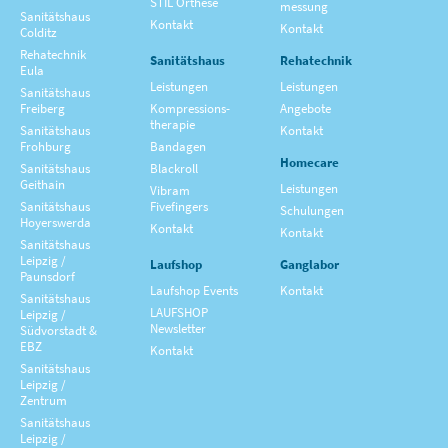
STIL Orthese
messung
Sanitätshaus
Kontakt
Kontakt
Colditz
Rehatechnik
Sanitätshaus
Rehatechnik
Eula
Leistungen
Leistungen
Sanitätshaus
Freiberg
Kompressions­
Angebote
therapie
Sanitätshaus
Kontakt
Frohburg
Bandagen
Homecare
Sanitätshaus
Blackroll
Geithain
Leistungen
Vibram
Sanitätshaus
Fivefingers
Schulungen
Hoyerswerda
Kontakt
Kontakt
Sanitätshaus
Leipzig /
Laufshop
Ganglabor
Paunsdorf
Laufshop Events
Kontakt
Sanitätshaus
LAUFSHOP
Leipzig /
Newsletter
Südvorstadt &
EBZ
Kontakt
Sanitätshaus
Leipzig /
Zentrum
Sanitätshaus
Leipzig /