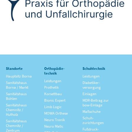
Standorte
Orthopädie­
Schuhtechnik
technik
Hauptsitz Borna
Leistungen
Leistungen
Sanitätshaus
Diabetiker­
Borna / Markt
Prothetik
versorgung
Sanitätshaus
Korsettbau
Einlagen
Böhlen
Bionic Expert
MDR-Beitrag zur
Sanitätshaus
bow-Einlage
Limb Logic
Chemnitz /
Maßschuhe
MOWA Orthese
Hutholz
Schuh­
Neuro Tronik
Sanitätshaus
zurichtungen
Chemnitz /
Neuro Matic
Fußdruck­
Zentrum