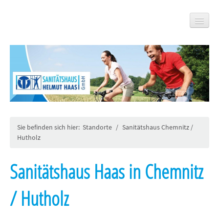
Standorte
Hauptsitz Borna
Sanitätshaus Borna / Markt
Sie befinden sich hier:
Standorte
/
Sanitätshaus Chemnitz /
Sanitätshaus Böhlen
Hutholz
Sanitätshaus Chemnitz / Hutholz
Sanitätshaus Haas in Chemnitz
Sanitätshaus Chemnitz / Zentrum
/ Hutholz
Sanitätshaus Colditz
Rehatechnik Eula